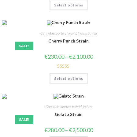
Select options
out of 5
Cannabissoorten
,
Hybrid
,
Indica
,
Sativa
Cherry Punch Strain
SALE!
€
230.00
–
€
2,100.00
Rated
4.19
Select options
out of 5
Cannabissoorten
,
Hybrid
,
Indica
Gelato Strain
SALE!
€
280.00
–
€
2,500.00