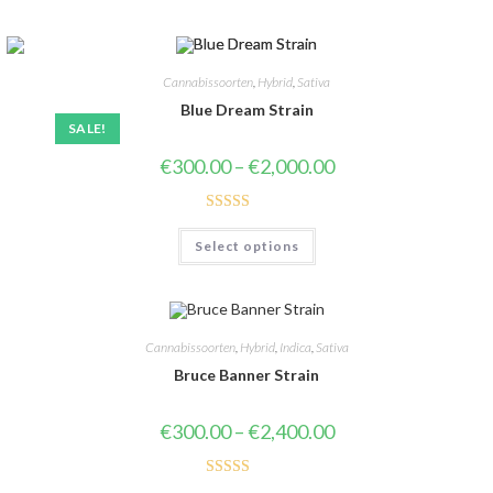
Cannabissoorten
,
Hybrid
,
Sativa
Blue Dream Strain
SALE!
€
300.00
–
€
2,000.00
Rated
4.67
Select options
out of 5
Cannabissoorten
,
Hybrid
,
Indica
,
Sativa
Bruce Banner Strain
€
300.00
–
€
2,400.00
Rated
4.31