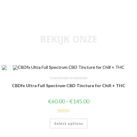
BEKIJK ONZE
Concentraten en extracten
CBDfx Ultra Full Spectrum CBD Tincture for Chill + THC
€
60.00
–
€
145.00
Rated
4.31
Select options
out of 5