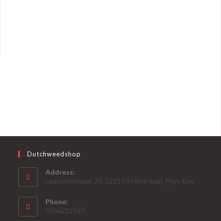
Dutchweedshop
Address:
Leeuwenstraat 25, 1211 ES Hilversum, Pays-Bas
Phone:
0356212527