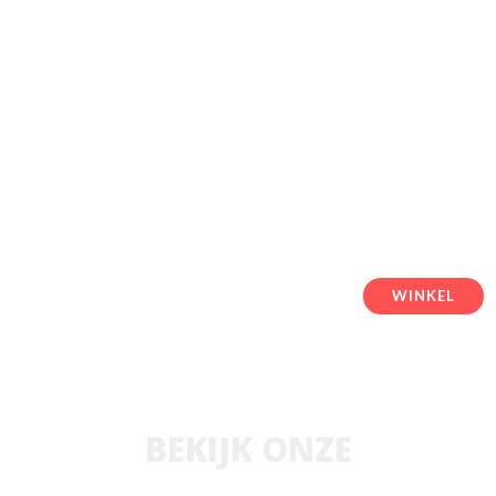
Geworteld in de natuur. Met zorg vervaardigd. Geïnspireerd
door welzijn. 🌿 Ontdek wat Dutchweedshop tot een
vertrouwd adres maakt voor een hoogwaardige
cannabiservaring.
Kwaliteit waarop je kunt vertrouwen. Natuur die je zult
waarderen. 🌱 Welkom bij Dutchweedshop.
WINKEL
BEKIJK ONZE