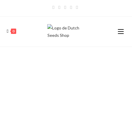
0
COFFEESHOP AMSTERDAM
HAAL DE BESTE CANNABIS
IN HUIS